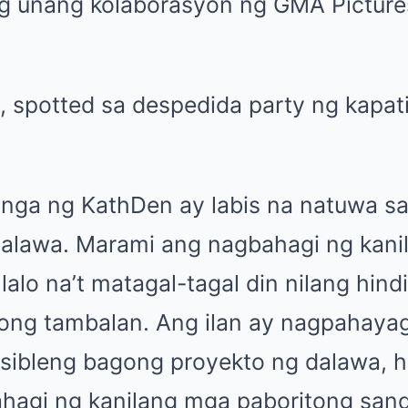
ng unang kolaborasyon ng GMA Pictures
ga ng KathDen ay labis na natuwa sa
alawa. Marami ang nagbahagi ng kani
 lalo na’t matagal-tagal din nilang hind
tong tambalan. Ang ilan ay nagpahayag
sibleng bagong proyekto ng dalawa, 
agi ng kanilang mga paboritong sand