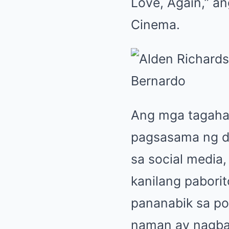
Love, Again,” a
Cinema.
Ang mga tagahan
pagsasama ng d
sa social media,
kanilang pabori
pananabik sa po
naman ay nagbah