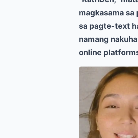
magkasama sa pu
sa pagte-text h
namang nakuhana
online platform