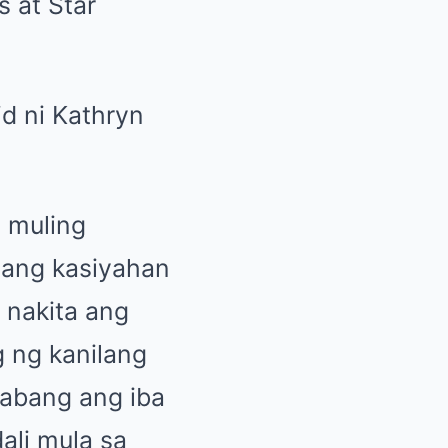
 at Star
 muling
lang kasiyahan
i nakita ang
 ng kanilang
habang ang iba
ali mula sa