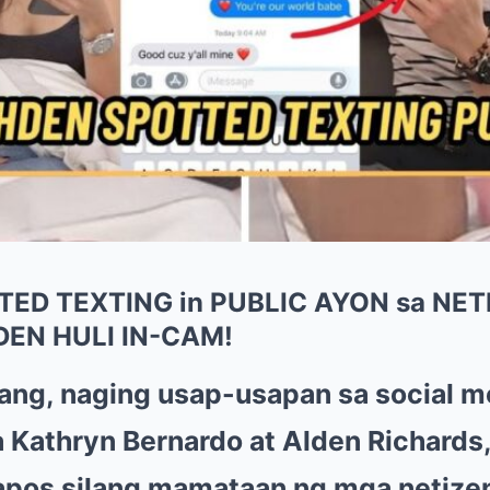
ED TEXTING in PUBLIC AYON sa NET
DEN HULI IN-CAM!
ang, naging usap-usapan sa social m
Kathryn Bernardo at Alden Richards, 
apos silang mamataan ng mga netize