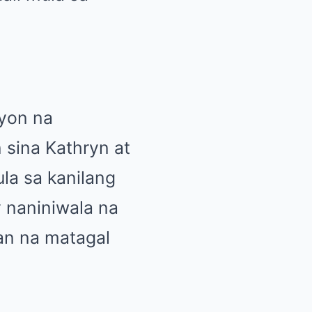
yon na
sina Kathryn at
la sa kanilang
 naniniwala na
an na matagal