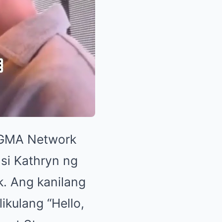
a GMA Network
 si Kathryn ng
. Ang kanilang
ikulang “Hello,