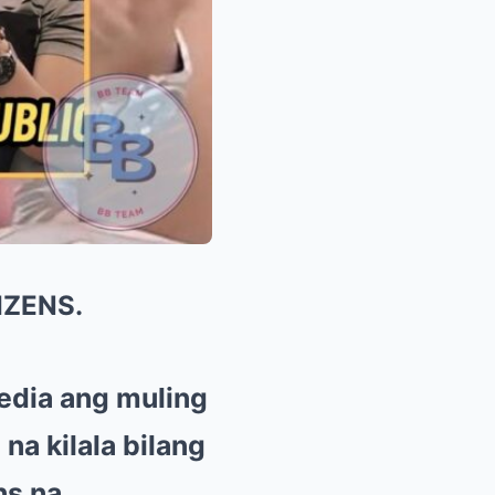
IZENS.
edia ang muling
na kilala bilang
ns na