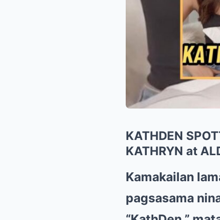
KATHDEN SPOTT
KATHRYN at AL
Kamakailan lam
pagsasama nina 
“KathDen,” mat