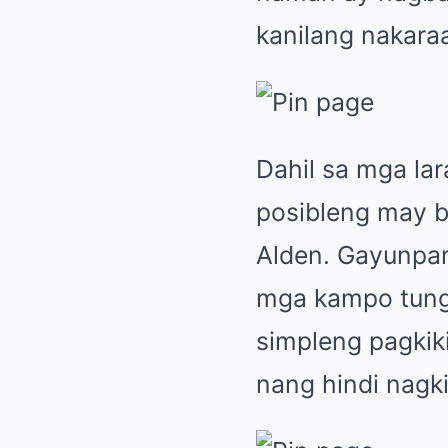
kanilang nakaraa
Dahil sa mga la
posibleng may b
Alden. Gayunpam
mga kampo tungk
simpleng pagkik
nang hindi nagki