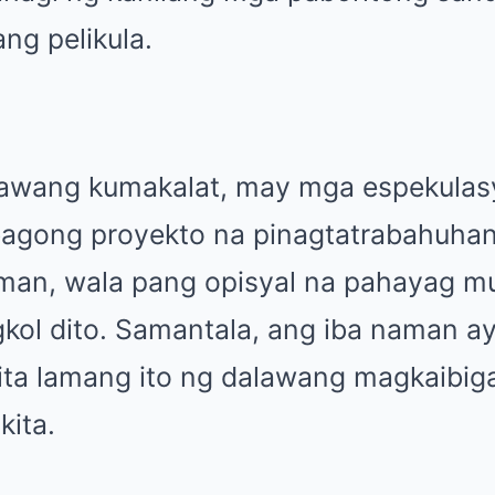
ng pelikula.
rawang kumakalat, may mga espekulas
agong proyekto na pinagtatrabahuhan 
an, wala pang opisyal na pahayag mu
ol dito. Samantala, ang iba naman ay
ita lamang ito ng dalawang magkaibig
kita.