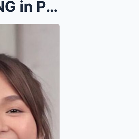
KATHDEN SPOTTED TEXTING in PUBLIC AYON sa NETIZENS...