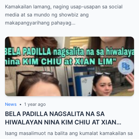
AMA ng Pinagbubuntis nya!-A
Kamakailan lamang, naging usap-usapan sa social
media at sa mundo ng showbiz ang
makapangyarihang pahayag…
News
•
1 year ago
BELA PADILLA NAGSALITA NA SA
HIWALAYAN NINA KIM CHIU AT XIAN
LIM,!BUONG DETALYE ALAMIN
Isang masalimuot na balita ang kumalat kamakailan sa