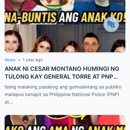
News
•
1 year ago
ANAK NI CESAR MONTANO HUMINGI NG
TULONG KAY GENERAL TORRE AT PNP
UPANG ARESTUHIN SI ATONG ANG!
Isang malaking pasabog ang gumulantang sa publiko
matapos lumapit sa Philippine National Police (PNP)
at…