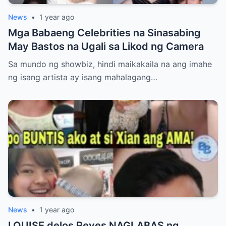
News
•
1 year ago
Mga Babaeng Celebrities na Sinasabing
May Bastos na Ugali sa Likod ng Camera
Sa mundo ng showbiz, hindi maikakaila na ang imahe
ng isang artista ay isang mahalagang…
News
•
1 year ago
LOUISE delos Reyes NAGLABAS ng