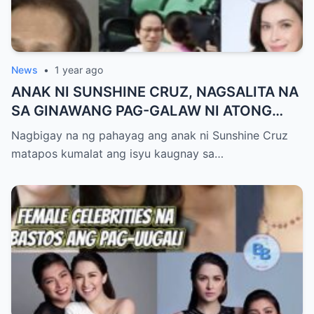
News
•
1 year ago
ANAK NI SUNSHINE CRUZ, NAGSALITA NA
SA GINAWANG PAG-GALAW NI ATONG
ANG SA KANIYA!
Nagbigay na ng pahayag ang anak ni Sunshine Cruz
matapos kumalat ang isyu kaugnay sa…