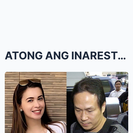
ATONG ANG INARESTO NG NBI! SUNSHINE CRUZ IBINULGAR...