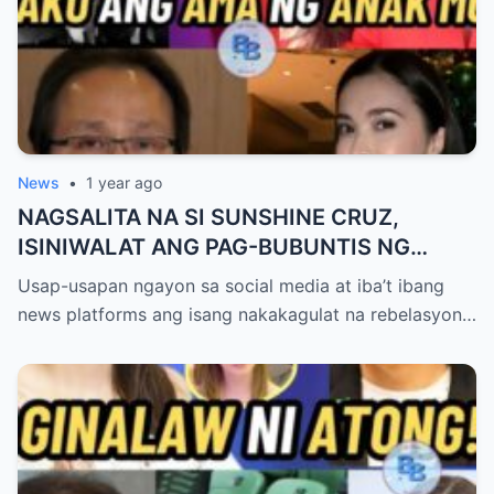
News
•
1 year ago
NAGSALITA NA SI SUNSHINE CRUZ,
ISINIWALAT ANG PAG-BUBUNTIS NG
KANYANG ANAK KAY ATONG ANG!
Usap-usapan ngayon sa social media at iba’t ibang
news platforms ang isang nakakagulat na rebelasyon…