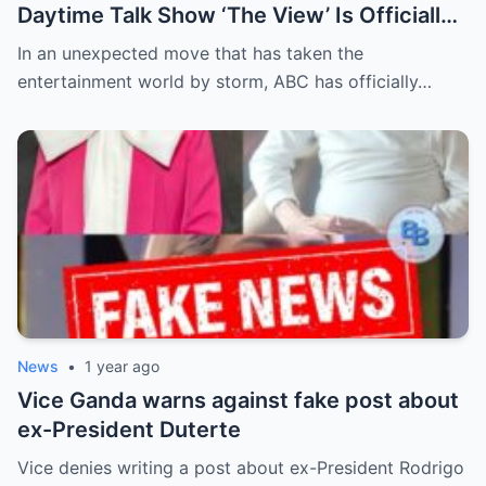
Daytime Talk Show ‘The View’ Is Officially
Canceled After Decades—Insiders Reveal
In an unexpected move that has taken the
Behind-the-Scenes Drama, Ratings
entertainment world by storm, ABC has officially…
Collapse, and Controversial Moments That
Led to Its Sudden Demise
News
•
1 year ago
Vice Ganda warns against fake post about
ex-President Duterte
Vice denies writing a post about ex-President Rodrigo