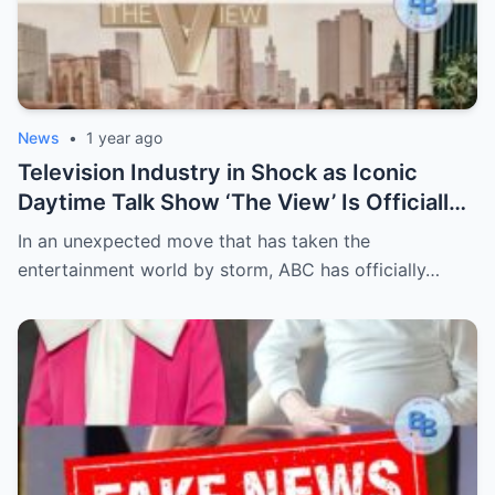
News
•
1 year ago
Television Industry in Shock as Iconic
Daytime Talk Show ‘The View’ Is Officially
Canceled After Decades—Insiders Reveal
In an unexpected move that has taken the
Behind-the-Scenes Drama, Ratings
entertainment world by storm, ABC has officially…
Collapse, and Controversial Moments That
Led to Its Sudden Demise