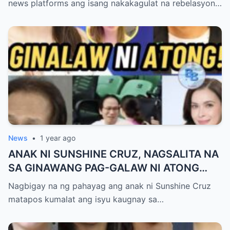
news platforms ang isang nakakagulat na rebelasyon…
News
•
1 year ago
ANAK NI SUNSHINE CRUZ, NAGSALITA NA
SA GINAWANG PAG-GALAW NI ATONG
ANG SA KANIYA!
Nagbigay na ng pahayag ang anak ni Sunshine Cruz
matapos kumalat ang isyu kaugnay sa…