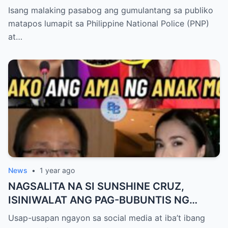
UPANG ARESTUHIN SI ATONG ANG!
Isang malaking pasabog ang gumulantang sa publiko
matapos lumapit sa Philippine National Police (PNP)
at…
News
•
1 year ago
NAGSALITA NA SI SUNSHINE CRUZ,
ISINIWALAT ANG PAG-BUBUNTIS NG
KANYANG ANAK KAY ATONG ANG!
Usap-usapan ngayon sa social media at iba’t ibang