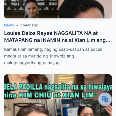
News
•
1 year ago
Louise Delos Reyes NAGSALITA NA at
MATAPANG na INAMIN na si Xian Lim ang
AMA ng Pinagbubuntis nya!-A
Kamakailan lamang, naging usap-usapan sa social
media at sa mundo ng showbiz ang
makapangyarihang pahayag…