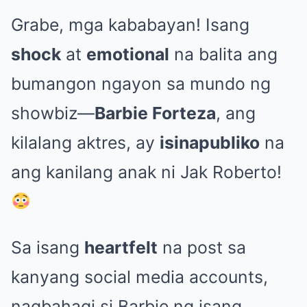
Grabe, mga kababayan! Isang
shock
at
emotional
na balita ang
bumangon ngayon sa mundo ng
showbiz—
Barbie Forteza
, ang
kilalang aktres, ay
isinapubliko
na
ang kanilang anak ni Jak Roberto!
Sa isang
heartfelt
na post sa
kanyang social media accounts,
nagbahagi si Barbie ng isang