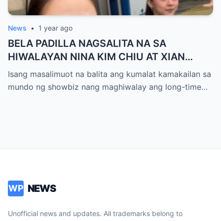
News
•
1 year ago
BELA PADILLA NAGSALITA NA SA
HIWALAYAN NINA KIM CHIU AT XIAN
LIM,!BUONG DETALYE ALAMIN
Isang masalimuot na balita ang kumalat kamakailan sa
mundo ng showbiz nang maghiwalay ang long-time…
NEWS
WP
Unofficial news and updates. All trademarks belong to