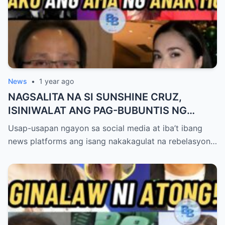
News
•
1 year ago
NAGSALITA NA SI SUNSHINE CRUZ,
ISINIWALAT ANG PAG-BUBUNTIS NG
KANYANG ANAK KAY ATONG ANG!
Usap-usapan ngayon sa social media at iba’t ibang
news platforms ang isang nakakagulat na rebelasyon…