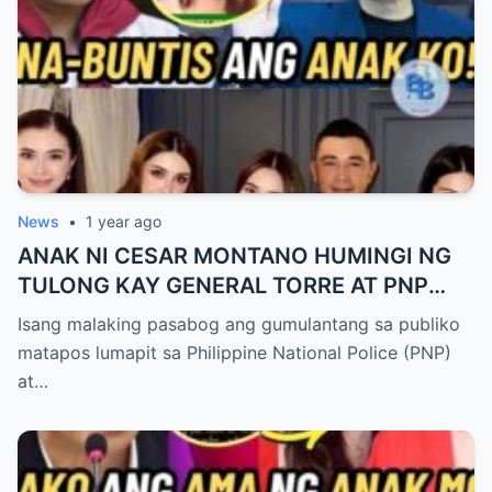
News
•
1 year ago
ANAK NI CESAR MONTANO HUMINGI NG
TULONG KAY GENERAL TORRE AT PNP
UPANG ARESTUHIN SI ATONG ANG!
Isang malaking pasabog ang gumulantang sa publiko
matapos lumapit sa Philippine National Police (PNP)
at…