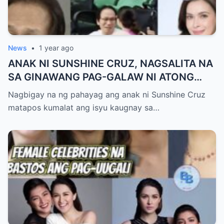
News
•
1 year ago
ANAK NI SUNSHINE CRUZ, NAGSALITA NA
SA GINAWANG PAG-GALAW NI ATONG
ANG SA KANIYA!
Nagbigay na ng pahayag ang anak ni Sunshine Cruz
matapos kumalat ang isyu kaugnay sa…