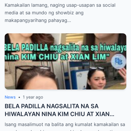
AMA ng Pinagbubuntis nya!-A
Kamakailan lamang, naging usap-usapan sa social
media at sa mundo ng showbiz ang
makapangyarihang pahayag…
News
•
1 year ago
BELA PADILLA NAGSALITA NA SA
HIWALAYAN NINA KIM CHIU AT XIAN
LIM,!BUONG DETALYE ALAMIN
Isang masalimuot na balita ang kumalat kamakailan sa