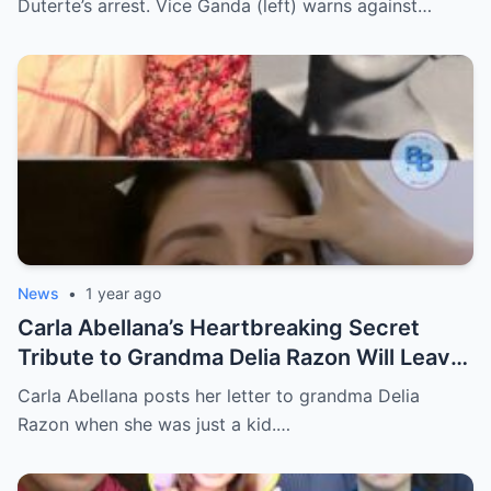
Duterte’s arrest. Vice Ganda (left) warns against…
News
•
1 year ago
Carla Abellana’s Heartbreaking Secret
Tribute to Grandma Delia Razon Will Leave
You in Tears!
Carla Abellana posts her letter to grandma Delia
Razon when she was just a kid.…