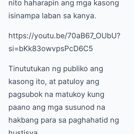
nito haharapin ang mga kasong
isinampa laban sa kanya.
https://youtu.be/70aB67_OUbU?
si=bKk83owvpsPcD6C5
Tinututukan ng publiko ang
kasong ito, at patuloy ang
pagsubok na matukoy kung
paano ang mga susunod na
hakbang para sa paghahatid ng
hustisya.