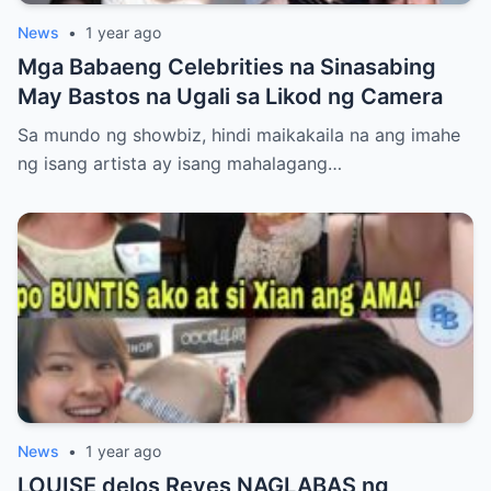
News
•
1 year ago
Mga Babaeng Celebrities na Sinasabing
May Bastos na Ugali sa Likod ng Camera
Sa mundo ng showbiz, hindi maikakaila na ang imahe
ng isang artista ay isang mahalagang…
News
•
1 year ago
LOUISE delos Reyes NAGLABAS ng