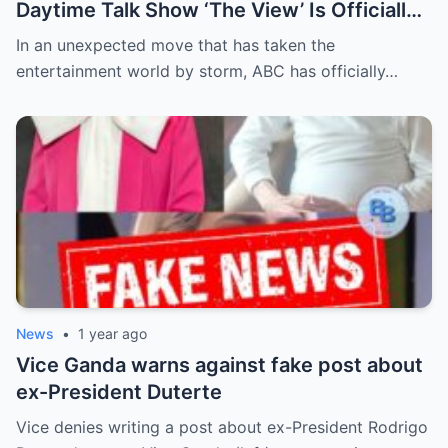
Daytime Talk Show ‘The View’ Is Officially
Canceled After Decades—Insiders Reveal
In an unexpected move that has taken the
Behind-the-Scenes Drama, Ratings
entertainment world by storm, ABC has officially…
Collapse, and Controversial Moments That
Led to Its Sudden Demise
News
•
1 year ago
Vice Ganda warns against fake post about
ex-President Duterte
Vice denies writing a post about ex-President Rodrigo