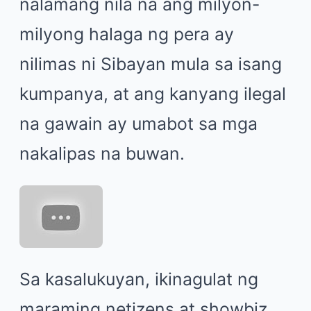
nalamang nila na ang milyon-
milyong halaga ng pera ay
nilimas ni Sibayan mula sa isang
kumpanya, at ang kanyang ilegal
na gawain ay umabot sa mga
nakalipas na buwan.
Sa kasalukuyan, ikinagulat ng
maraming netizens at showbiz