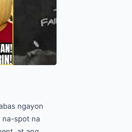
mabas ngayon
 na-spot na
ent, at ang