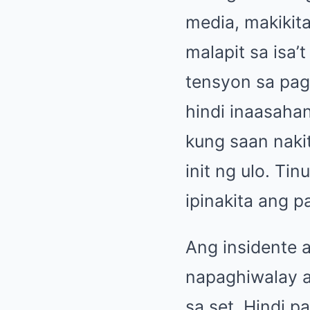
media, makikit
malapit sa isa’
tensyon sa pagi
hindi inaasaha
kung saan naki
init ng ulo. T
ipinakita ang p
Ang insidente 
napaghiwalay 
sa set. Hindi 