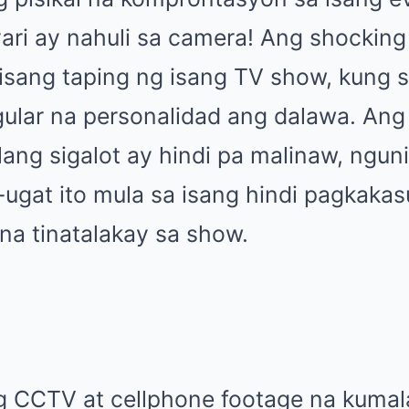
ri ay nahuli sa camera! Ang shocking 
isang taping ng isang TV show, kung 
gular na personalidad ang dalawa. An
lang sigalot ay hindi pa malinaw, nguni
-ugat ito mula sa isang hindi pagkaka
na tinatalakay sa show.
 CCTV at cellphone footage na kumala