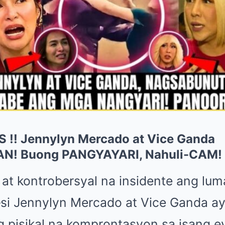
!! Jennylyn Mercado at Vice Ganda
N! Buong PANGYAYARI, Nahuli-CAM!
 at kontrobersyal na insidente ang lu
si Jennylyn Mercado at Vice Ganda ay
 pisikal na komprontasyon sa isang ev