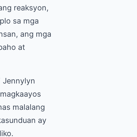
ang reaksyon,
plo sa mga
insan, ang mga
abaho at
 Jennylyn
t magkaayos
mas malalang
akasunduan ay
iko.