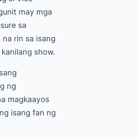
ngunit may mga
ssure sa
 na rin sa isang
 kanilang show.
isang
ng ng
ana magkaayos
 ng isang fan ng