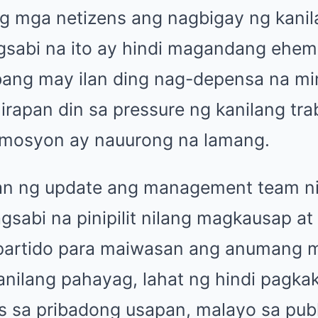
ng mga netizens ang nagbigay ng kanil
sabi na ito ay hindi magandang ehem
ang may ilan ding nag-depensa na m
hirapan din sa pressure ng kanilang tr
emosyon ay nauurong na lamang.
n ng update ang management team ni
gsabi na pinipilit nilang magkausap a
partido para maiwasan ang anumang 
kanilang pahayag, lahat ng hindi pagk
s sa pribadong usapan, malayo sa publ