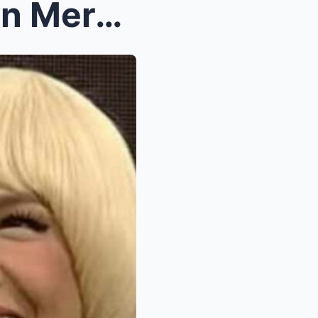
BREAKING NEWS !! Jennylyn Mercado at Vice Ganda NA...