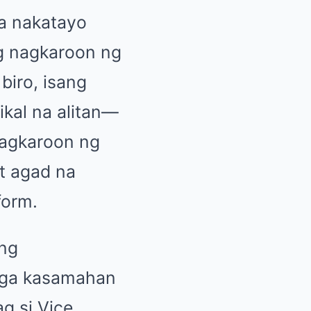
na nakatayo
ng nagkaroon ng
biro, isang
ikal na alitan—
nagkaroon ng
t agad na
form.
ang
mga kasamahan
g si Vice