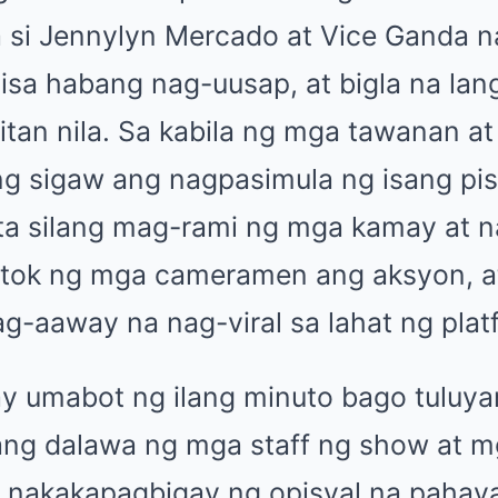
a si Jennylyn Mercado at Vice Ganda 
t isa habang nag-uusap, at bigla na la
tan nila. Sa kabila ng mga tawanan at 
ng sigaw ang nagpasimula ng isang pis
ta silang mag-rami ng mga kamay at 
inutok ng mga cameramen ang aksyon, a
ag-aaway na nag-viral sa lahat ng plat
ay umabot ng ilang minuto bago tuluy
ang dalawa ng mga staff ng show at 
pa nakakapagbigay ng opisyal na pahaya