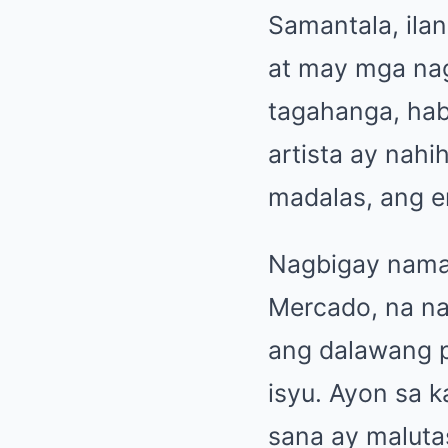
Samantala, ila
at may mga nag
tagahanga, hab
artista ay nahi
madalas, ang 
Nagbigay nama
Mercado, na na
ang dalawang 
isyu. Ayon sa 
sana ay maluta