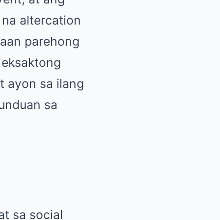
na altercation
saan parehong
g eksaktong
t ayon sa ilang
sunduan sa
t sa social