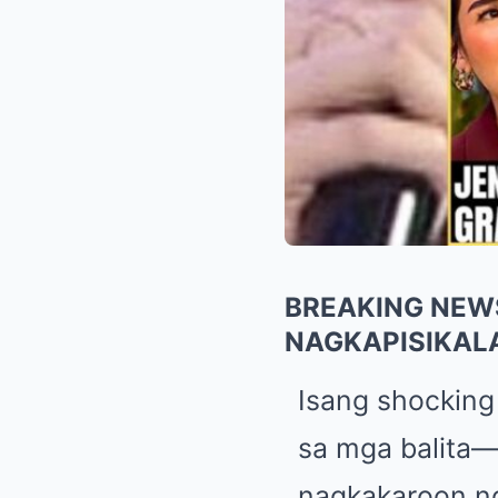
BREAKING NEWS 
NAGKAPISIKALA
Isang shocking
sa mga balita—
nagkakaroon ng