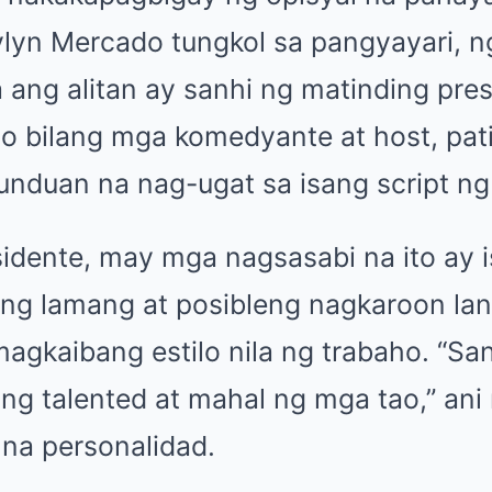
lyn Mercado tungkol sa pangyayari, 
 ang alitan ay sanhi ng matinding pre
o bilang mga komedyante at host, pati
unduan na nag-ugat sa isang script ng
sidente, may mga nagsasabi na ito ay 
ng lamang at posibleng nagkaroon la
magkaibang estilo nila ng trabaho. “S
lang talented at mahal ng mga tao,” ani
 na personalidad.