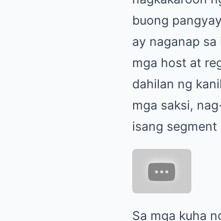
buong pangyaya
ay naganap sa 
mga host at re
dahilan ng kani
mga saksi, nag
isang segment 
Sa mga kuha ng