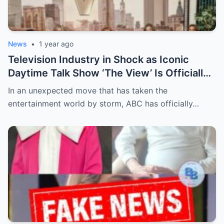
News
•
1 year ago
Television Industry in Shock as Iconic
Daytime Talk Show ‘The View’ Is Officially
Canceled After Decades—Insiders Reveal
In an unexpected move that has taken the
Behind-the-Scenes Drama, Ratings
entertainment world by storm, ABC has officially…
Collapse, and Controversial Moments That
Led to Its Sudden Demise