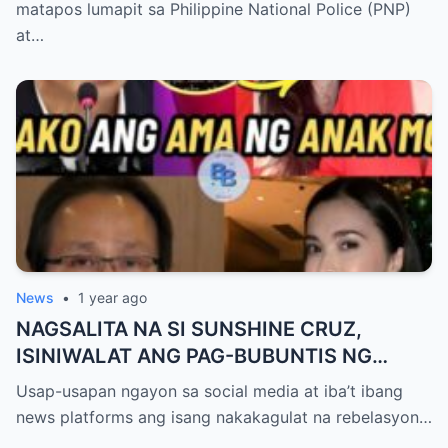
matapos lumapit sa Philippine National Police (PNP)
at…
News
•
1 year ago
NAGSALITA NA SI SUNSHINE CRUZ,
ISINIWALAT ANG PAG-BUBUNTIS NG
KANYANG ANAK KAY ATONG ANG!
Usap-usapan ngayon sa social media at iba’t ibang
news platforms ang isang nakakagulat na rebelasyon…