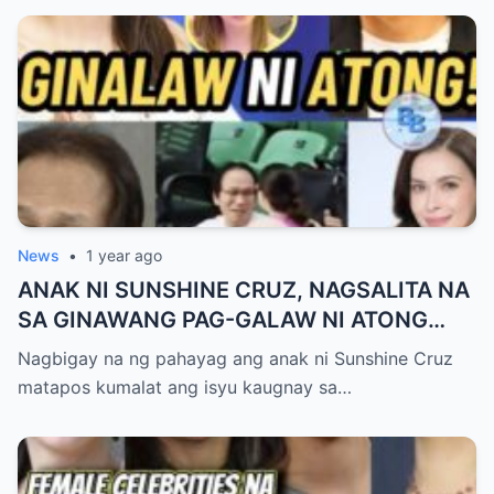
News
•
1 year ago
ANAK NI SUNSHINE CRUZ, NAGSALITA NA
SA GINAWANG PAG-GALAW NI ATONG
ANG SA KANIYA!
Nagbigay na ng pahayag ang anak ni Sunshine Cruz
matapos kumalat ang isyu kaugnay sa…