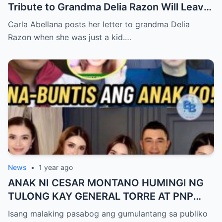
Tribute to Grandma Delia Razon Will Leave
You in Tears!
Carla Abellana posts her letter to grandma Delia
Razon when she was just a kid.…
News
•
1 year ago
ANAK NI CESAR MONTANO HUMINGI NG
TULONG KAY GENERAL TORRE AT PNP
UPANG ARESTUHIN SI ATONG ANG!
Isang malaking pasabog ang gumulantang sa publiko