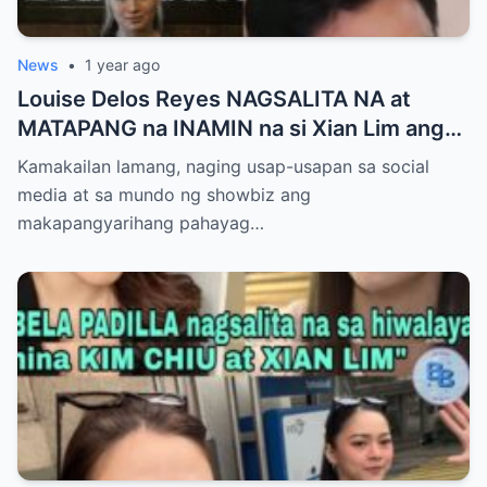
News
•
1 year ago
Louise Delos Reyes NAGSALITA NA at
MATAPANG na INAMIN na si Xian Lim ang
AMA ng Pinagbubuntis nya!-A
Kamakailan lamang, naging usap-usapan sa social
media at sa mundo ng showbiz ang
makapangyarihang pahayag…