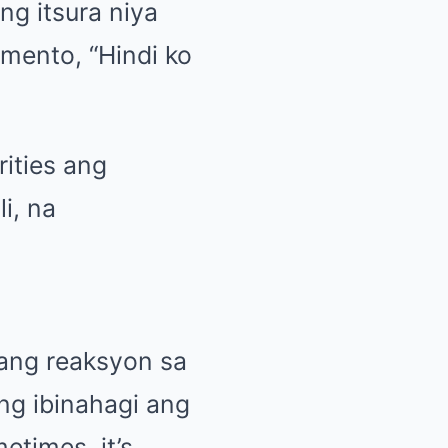
g itsura niya
omento, “Hindi ko
ities ang
i, na
yang reaksyon sa
ang ibinahagi ang
times, it’s