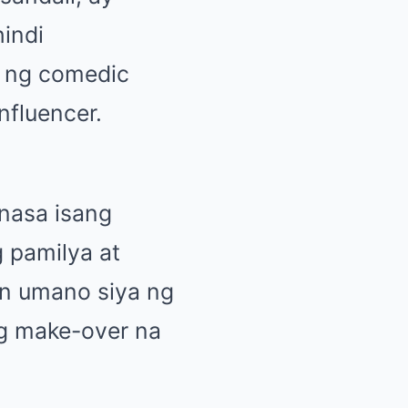
hindi
y ng comedic
nfluencer.
nasa isang
 pamilya at
an umano siya ng
g make-over na