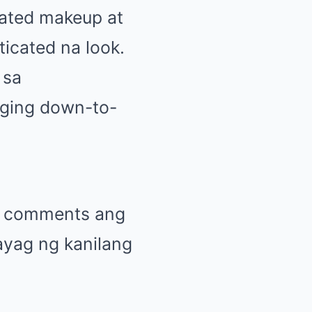
rated makeup at
ticated na look.
 sa
iging down-to-
 at comments ang
ayag ng kanilang