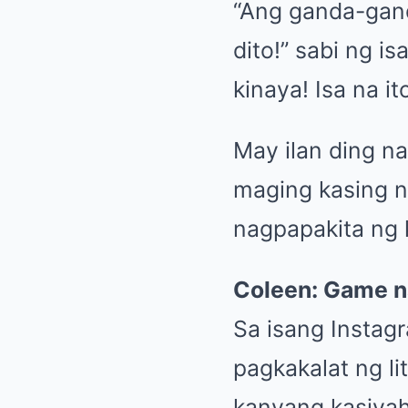
“Ang ganda-gand
dito!” sabi ng i
kinaya! Isa na i
May ilan ding n
maging kasing n
nagpapakita ng 
Coleen: Game 
Sa isang Instag
pagkakalat ng li
kanyang kasiyah