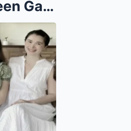
VIRAL! Ang Larawan ni Coleen Garcia na Nagpaiyak n...