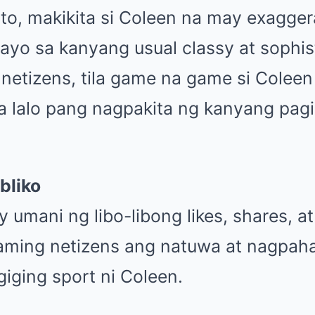
rato, makikita si Coleen na may exagge
layo sa kanyang usual classy at sophis
netizens, tila game na game si Coleen
 lalo pang nagpakita ng kanyang pag
bliko
y umani ng libo-libong likes, shares,
raming netizens ang natuwa at nagpah
iging sport ni Coleen.