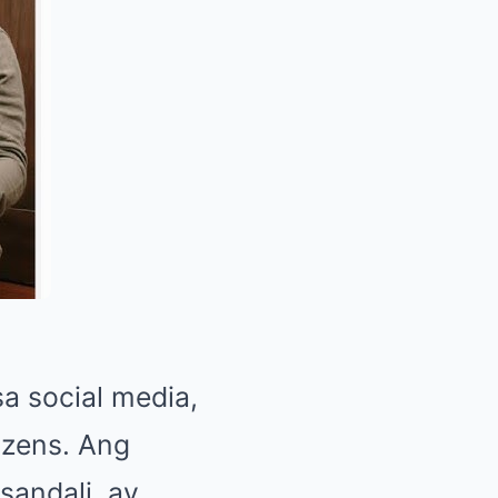
sa social media,
izens. Ang
sandali, ay