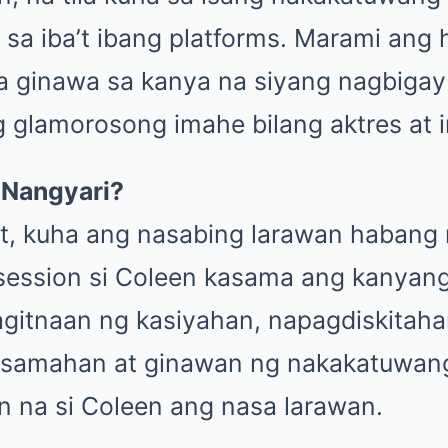
 sa iba’t ibang platforms. Marami ang 
a ginawa sa kanya na siyang nagbiga
 glamorosong imahe bilang aktres at i
 Nangyari?
t, kuha ang nasabing larawan habang 
session si Coleen kasama ang kanyang
lagitnaan ng kasiyahan, napagdiskitah
samahan at ginawan ng nakakatuwan
n na si Coleen ang nasa larawan.