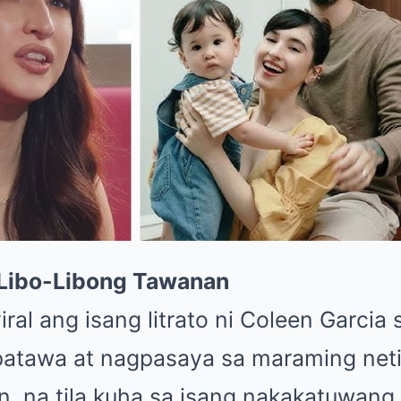
 Libo-Libong Tawanan
iral ang isang litrato ni Coleen Garcia 
patawa at nagpasaya sa maraming net
, na tila kuha sa isang nakakatuwang 