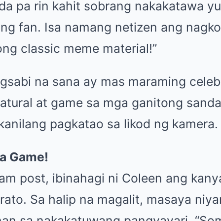
a pa rin kahit sobrang nakakatawa yun
sang fan. Isa namang netizen ang nagk
tong classic meme material!”
agsabi na sana ay mas maraming celebr
atural at game sa mga ganitong sandal
kanilang pagkatao sa likod ng kamera.
na Game!
ram post, ibinahagi ni Coleen ang kan
trato. Sa halip na magalit, masaya niy
an sa nakakatuwang pangyayari. “Some