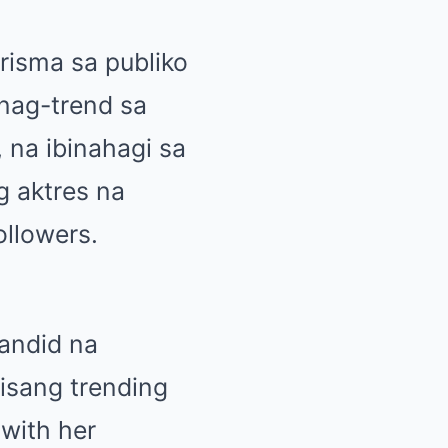
risma sa publiko
 nag-trend sa
 na ibinahagi sa
g aktres na
llowers.
candid na
isang trending
with her