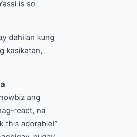
assi is so
 ay dahilan kung
g kasikatan,
ya
 showbiz ang
nag-react, na
k this adorable!”
 nagbigay-pugay