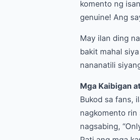
komento ng isang
genuine! Ang sa
May ilan ding na
bakit mahal siya
nananatili siyan
Mga Kaibigan at
Bukod sa fans, i
nagkomento rin s
nagsabing, “Only
Pati ang mga ka