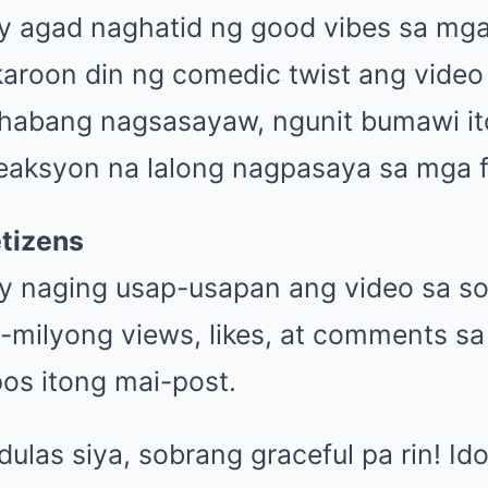
ay agad naghatid ng good vibes sa mg
karoon din ng comedic twist ang video
habang nagsasayaw, ngunit bumawi it
aksyon na lalong nagpasaya sa mga f
tizens
ay naging usap-usapan ang video sa so
-milyong views, likes, at comments s
pos itong mai-post.
ulas siya, sobrang graceful pa rin! Ido