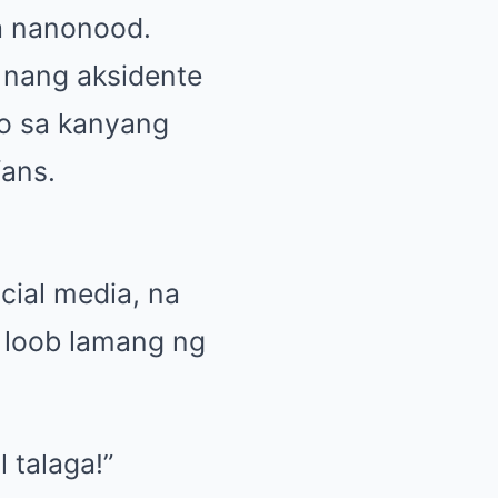
a nanonood.
 nang aksidente
o sa kanyang
ans.
cial media, na
a loob lamang ng
l talaga!”