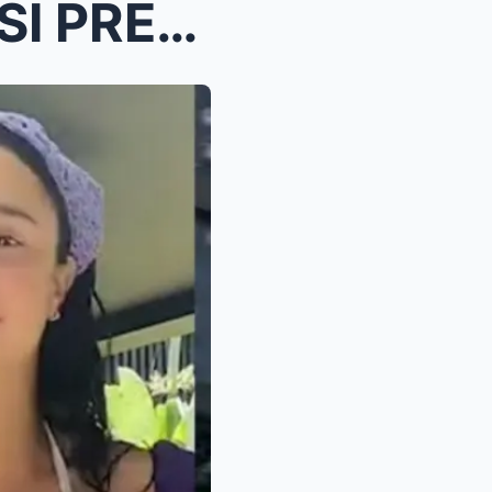
WOW! VIRAL VIDEO NI YASSI PRESSMAN, PINAG-USAPAN N...