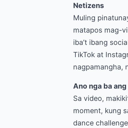
Netizens
Muling pinatuna
matapos mag-vir
iba’t ibang soci
TikTok at Instag
nagpamangha, na
Ano nga ba ang
Sa video, makiki
moment, kung s
dance challenge