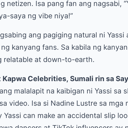
 netizen. Isa pang fan ang nagsabi, “Y
ya-saya ng vibe niya!”
gsabing ang pagiging natural ni Yassi
 ng kanyang fans. Sa kabila ng kanyan
g relatable at down-to-earth.
 Kapwa Celebrities, Sumali rin sa Sa
lang malalapit na kaibigan ni Yassi sa
a video. Isa si Nadine Lustre sa mga 
 Yassi can make an accidental slip loo
pwa dancers at TikTok influencers ay