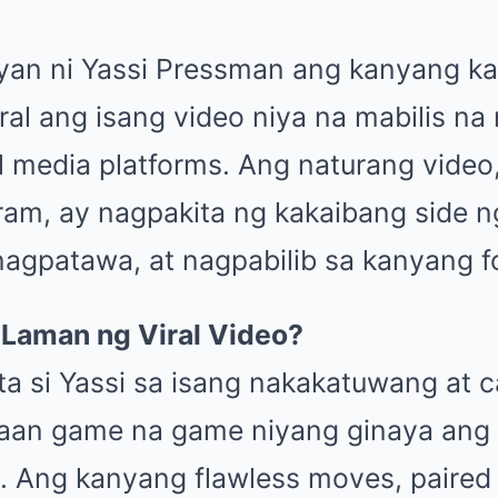
yan ni Yassi Pressman ang kanyang ka
al ang isang video niya na mabilis na
al media platforms. Ang naturang video,
ram, ay nagpakita ng kakaibang side n
gpatawa, at nagpabilib sa kanyang fo
 Laman ng Viral Video?
ta si Yassi sa isang nakakatuwang at 
aan game na game niyang ginaya ang 
. Ang kanyang flawless moves, paired 