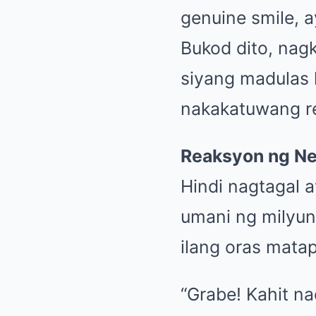
genuine smile, 
Bukod dito, nag
siyang madulas 
nakakatuwang re
Reaksyon ng Ne
Hindi nagtagal 
umani ng milyun
ilang oras mata
“Grabe! Kahit nad