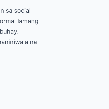
n sa social
normal lamang
buhay.
aniniwala na