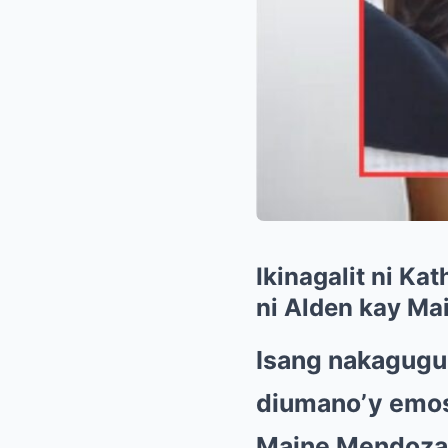
Ikinagalit ni K
ni Alden kay Ma
Isang nakagugul
diumano’y emosy
Maine Mendoza. 