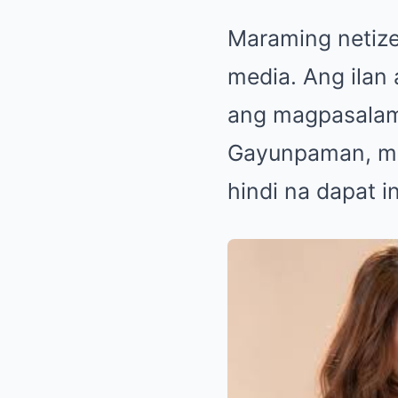
Maraming netize
media. Ang ilan
ang magpasalam
Gayunpaman, may
hindi na dapat i