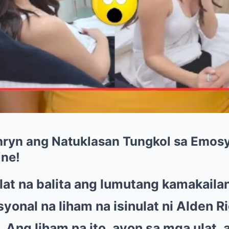
athryn ang Natuklasan Tungkol sa Emos
ine!
at na balita ang lumutang kamakailan
onal na liham na isinulat ni Alden R
Ang liham na ito, ayon sa mga ulat, 