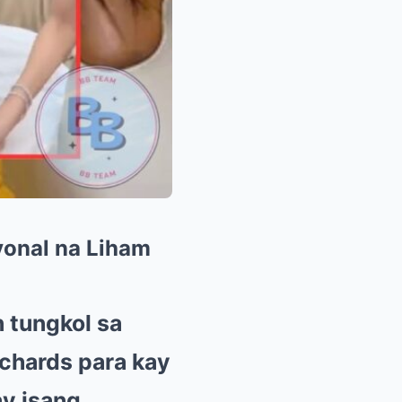
yonal na Liham
 tungkol sa
ichards para kay
ay isang