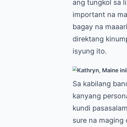
ang tungkol sa l
important na mag
bagay na maaarin
direktang kinum
isyung ito.
Sa kabilang ban
kanyang persona
kundi pasasalama
sure na maging c