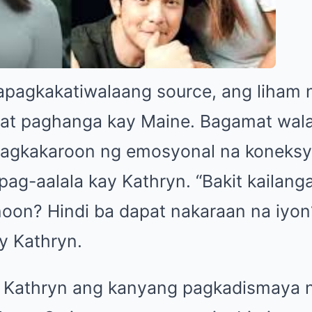
apagkakatiwalaang source, ang liham 
 at paghanga kay Maine. Bagamat wal
pagkakaroon ng emosyonal na koneksy
 pag-aalala kay Kathryn. “Bakit kailan
oon? Hindi ba dapat nakaraan na iyon
y Kathryn.
ni Kathryn ang kanyang pagkadismaya