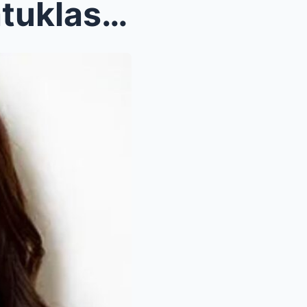
Ikinagalit ni Kathryn ang Natuklasan Tungkol sa Em...