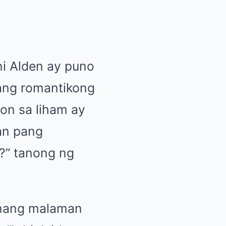
ni Alden ay puno
ang romantikong
on sa liham ay
gan pang
?” tanong ng
 nang malaman