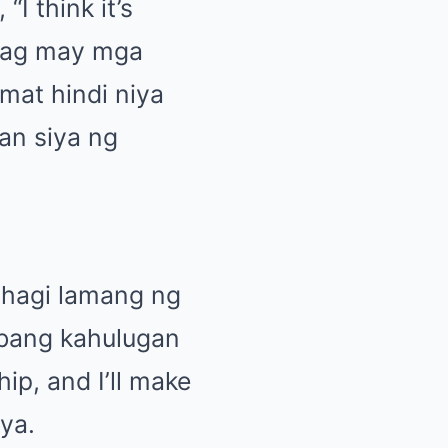
I think it’s
kapag may mga
mat hindi niya
an siya ng
ahagi lamang ng
ibang kahulugan
ip, and I’ll make
ya.