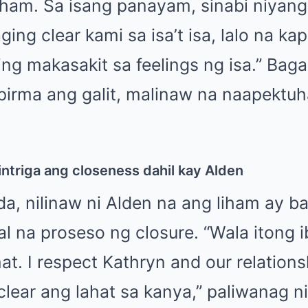
iham. Sa isang panayam, sinabi niyang, “
ing clear kami sa isa’t isa, lalo na 
g makasakit sa feelings ng isa.” Baga
pirma ang galit, malinaw na naapektuh
da, nilinaw ni Alden na ang liham ay b
l na proseso ng closure. “Wala itong 
t. I respect Kathryn and our relationsh
lear ang lahat sa kanya,” paliwanag ni