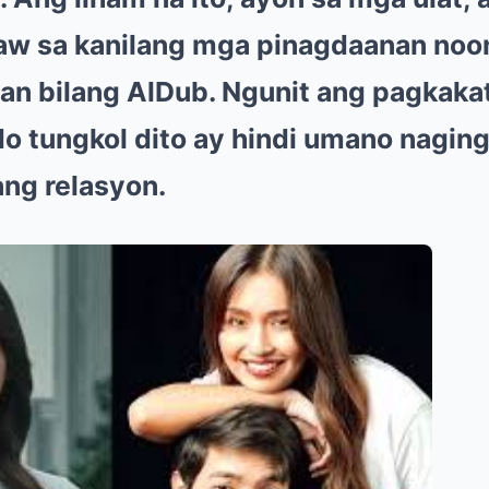
aw sa kanilang mga pinagdaanan noo
an bilang AlDub. Ngunit ang pagkakat
do tungkol dito ay hindi umano nagi
ang relasyon.