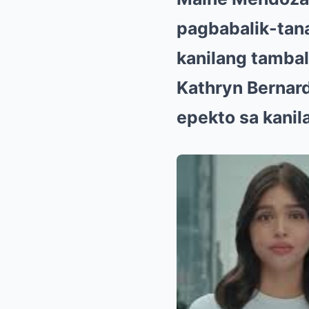
pagbabalik-tan
kanilang tambal
Kathryn Bernar
epekto sa kanil