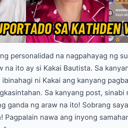
lang personalidad na nagpahayag ng su
 na ito ay si Kakai Bautista. Sa kanya
ibinahagi ni Kakai ang kanyang pagbat
kasintahan. Sa kanyang post, sinabi n
ng ganda ng araw na ito! Sobrang saya 
n! Pagpalain nawa ang inyong samaha