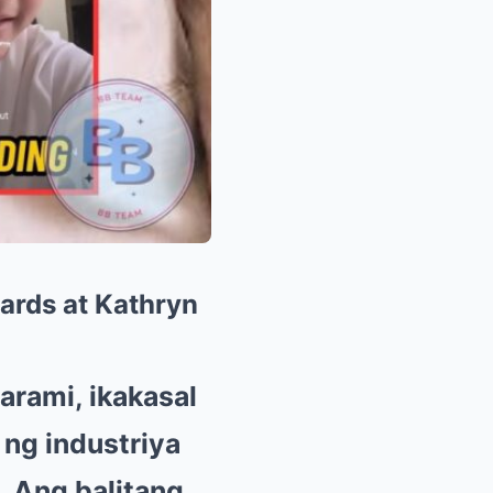
ards at Kathryn
rami, ikakasal
ng industriya
. Ang balitang