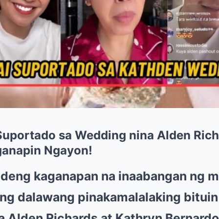
 Suportado sa Wedding nina Alden Rich
ganapin Ngayon!
ndeng kaganapan na inaabangan ng ma
g dalawang pinakamalalaking bituin 
a Alden Richards at Kathryn Bernardo