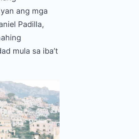
riyan ang mga
niel Padilla,
nahing
d mula sa iba’t