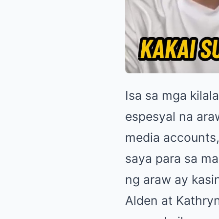
Isa sa mga kila
espesyal na araw
media accounts, 
saya para sa mag
ng araw ay kasi
Alden at Kathry