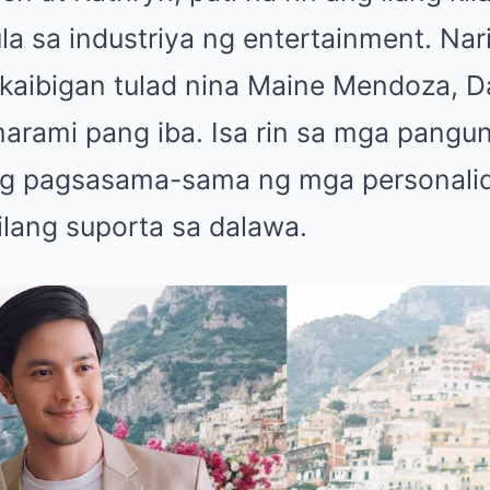
la sa industriya ng entertainment. Na
 kaibigan tulad nina Maine Mendoza, Da
marami pang iba. Isa rin sa mga pangu
g pagsasama-sama ng mga personalida
ilang suporta sa dalawa.