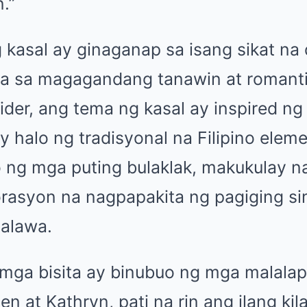
.”
kasal ay ginaganap sa isang sikat na
ilala sa magagandang tanawin at romant
ider, ang tema ng kasal ay inspired n
 halo ng tradisyonal na Filipino eleme
ng mga puting bulaklak, makukulay na 
rasyon na nagpapakita ng pagiging si
dalawa.
mga bisita ay binubuo ng mga malalapi
en at Kathryn, pati na rin ang ilang kil