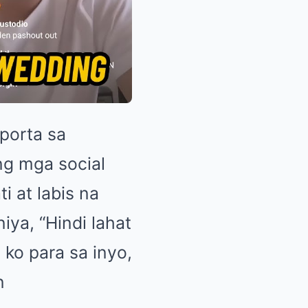
porta sa
ng mga social
i at labis na
iya, “Hindi lahat
ko para sa inyo,
n