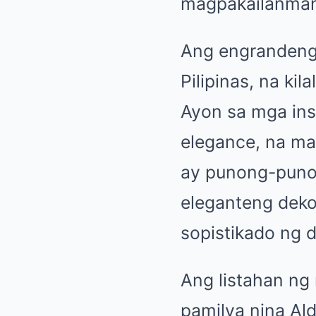
magpakailanman
Ang engrandeng 
Pilipinas, na k
Ayon sa mga ins
elegance, na may
ay punong-puno 
eleganteng deko
sopistikado ng 
Ang listahan ng 
pamilya nina Ald