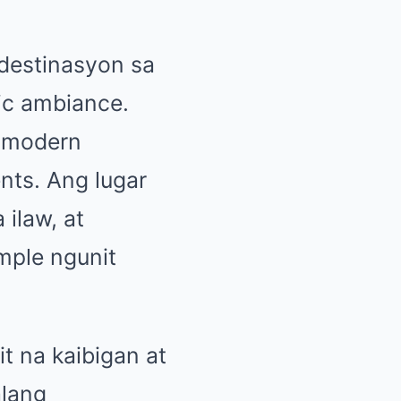
 destinasyon sa
ic ambiance.
g modern
nts. Ang lugar
ilaw, at
mple ngunit
t na kaibigan at
alang