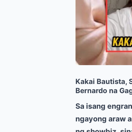
Kakai Bautista,
Bernardo na Ga
Sa isang engra
ngayong araw an
ng showbiz, sin