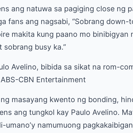
ns ang natuwa sa pagiging close ng pa
ga fans ang nagsabi, “Sobrang down-t
ire makita kung paano mo binibigyan 
t sobrang busy ka.”
a ng masayang kwento ng bonding, hin
zens ang tungkol kay Paulo Avelino. M
di-umano’y namumuong pagkakaibigan 