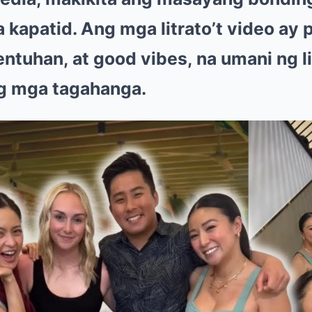
kapatid. Ang mga litrato’t video ay 
ntuhan, at good vibes, na umani ng li
g mga tagahanga.