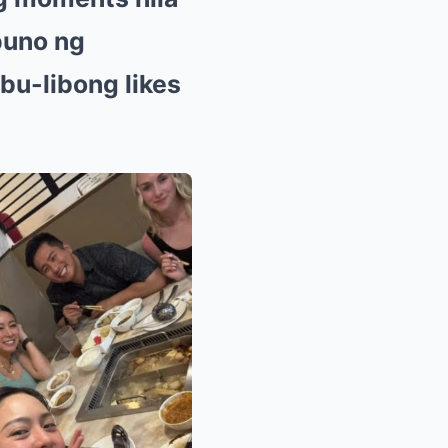
puno ng
bu-libong likes