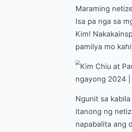
Maraming netize
Isa pa nga sa m
Kim! Nakakainsp
pamilya mo kahi
Ngunit sa kabil
itanong ng neti
napabalita ang 