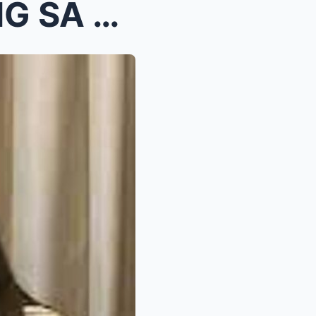
KIM CHIU NAKIPAG BONDING SA KANYANG MGA KAPATID! K...