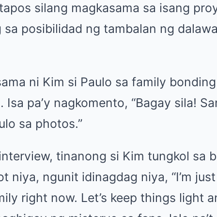
tapos silang magkasama sa isang pro
ig sa posibilidad ng tambalan ng dalaw
sama ni Kim si Paulo sa family bonding
. Isa pa’y nagkomento, “Bagay sila! Sa
ulo sa photos.”
nterview, tinanong si Kim tungkol sa ba
 niya, ngunit idinagdag niya, “I’m ju
ily right now. Let’s keep things light 