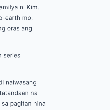
milya ni Kim.
o-earth mo,
ng oras ang
di naiwasang
atatandaan na
sa pagitan nina