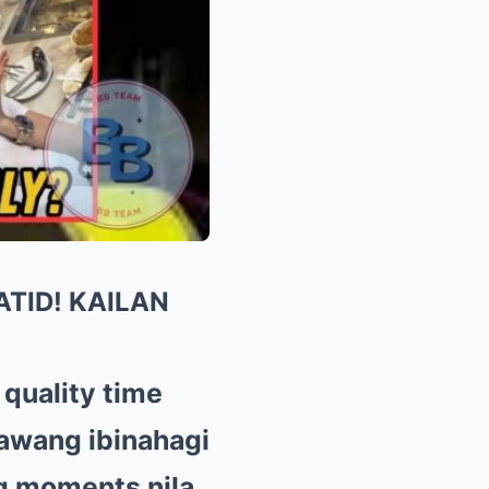
TID! KAILAN
 quality time
awang ibinahagi
g moments nila