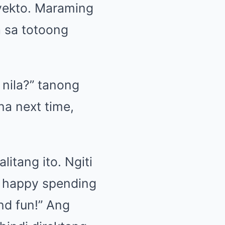
yekto. Maraming
a sa totoong
 nila?” tanong
na next time,
litang ito. Ngiti
st happy spending
and fun!” Ang