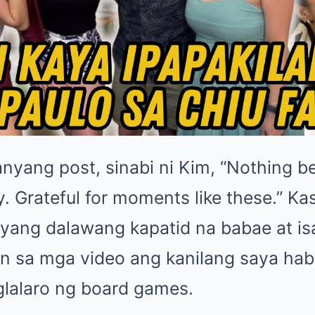
nyang post, sinabi ni Kim, “Nothing b
y. Grateful for moments like these.” 
yang dalawang kapatid na babae at is
 rin sa mga video ang kanilang saya ha
glalaro ng board games.