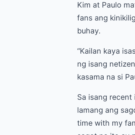
Kim at Paulo ma
fans ang kinikil
buhay.
“Kailan kaya isa
ng isang netizen
kasama na si Pa
Sa isang recent i
lamang ang sagot
time with my fam