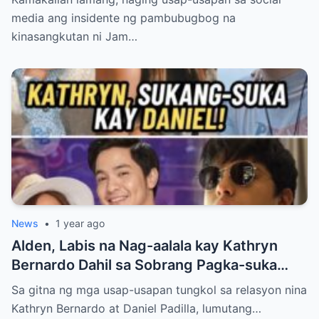
media ang insidente ng pambubugbog na
kinasangkutan ni Jam…
News
•
1 year ago
Alden, Labis na Nag-aalala kay Kathryn
Bernardo Dahil sa Sobrang Pagka-suka
Nito kay Daniel
Sa gitna ng mga usap-usapan tungkol sa relasyon nina
Kathryn Bernardo at Daniel Padilla, lumutang…