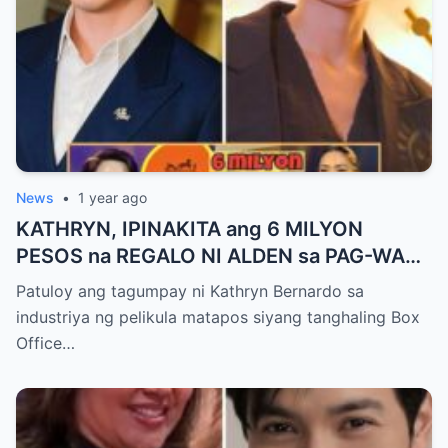
News
•
1 year ago
KATHRYN, IPINAKITA ang 6 MILYON
PESOS na REGALO NI ALDEN sa PAG-WAGI
SA BOX OFFICE QUEEN AWARD!
Patuloy ang tagumpay ni Kathryn Bernardo sa
industriya ng pelikula matapos siyang tanghaling Box
Office…