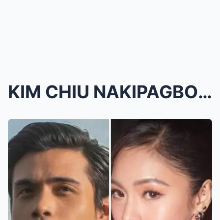
KIM CHIU NAKIPAGBONDING SA KANYANG MGA SOLID FANS!...