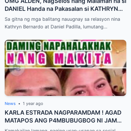
OMG ALDEN, NagSelos nang Malaman na si
DANIEL Handa na Pakasalan si KATHRYN
Bumalik lang ito sa Kanya!
Sa gitna ng mga balitang nauugnay sa relasyon nina
Kathryn Bernardo at Daniel Padilla, lumutang…
News
•
1 year ago
KARLA ESTRADA NAGPARAMDAM ! AGAD
MATAPOS ANG P4MBUBUGBOG NI JAM
IGNACIO KAY JELLIE AW
Kamakailan lamang, naging usap-usapan sa social