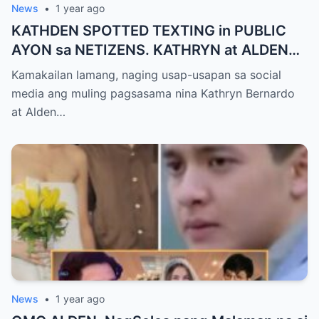
News
•
1 year ago
KATHDEN SPOTTED TEXTING in PUBLIC
AYON sa NETIZENS. KATHRYN at ALDEN
HULI IN-CAM!
Kamakailan lamang, naging usap-usapan sa social
media ang muling pagsasama nina Kathryn Bernardo
at Alden…
News
•
1 year ago