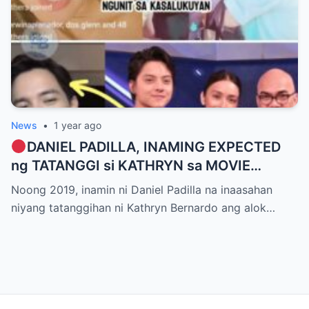
News
•
1 year ago
DANIEL PADILLA, INAMING EXPECTED
ng TATANGGI si KATHRYN sa MOVIE
OFFER dahil kay ALDEN RICHARDS
Noong 2019, inamin ni Daniel Padilla na inaasahan
niyang tatanggihan ni Kathryn Bernardo ang alok…