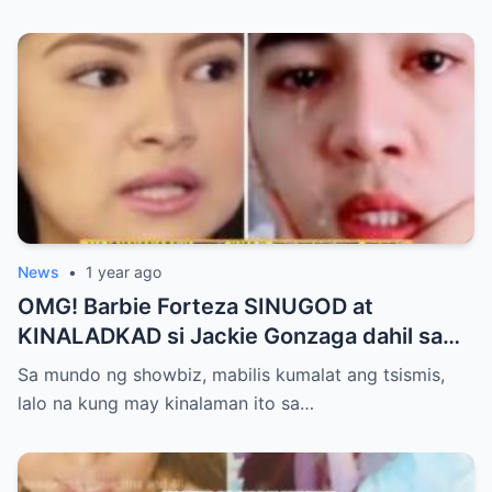
News
•
1 year ago
OMG! Barbie Forteza SINUGOD at
KINALADKAD si Jackie Gonzaga dahil sa
PANG AAGAW nito kay Jak Roberto
Sa mundo ng showbiz, mabilis kumalat ang tsismis,
lalo na kung may kinalaman ito sa…