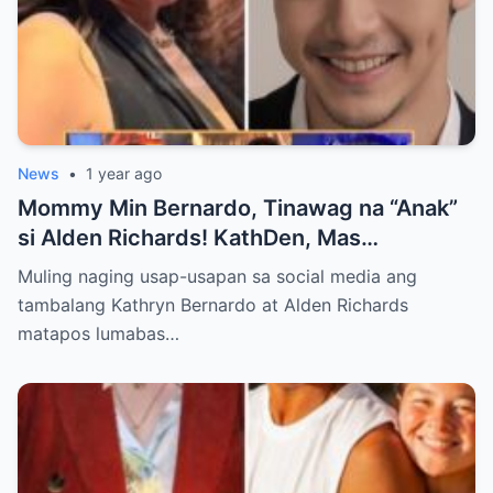
News
•
1 year ago
Mommy Min Bernardo, Tinawag na “Anak”
si Alden Richards! KathDen, Mas
Lumalakas ang Ugnayan?
Muling naging usap-usapan sa social media ang
tambalang Kathryn Bernardo at Alden Richards
matapos lumabas…