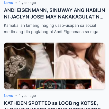
News
•
1 year ago
ANDI EIGENMANN, SINUWAY ANG HABILIN
NI JACLYN JOSE! MAY NAKAKAGULAT NA
NADISKUBRE KAY PHILMAR!
Kamakailan lamang, naging usap-usapan sa social
media ang tila paglabag ni Andi Eigenmann sa mga…
News
•
1 year ago
KATHDEN SPOTTED sa LOOB ng KOTSE,