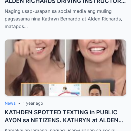
ALDEN RICHARDS DRIVING INSTRUCTOR
na ni KATHRYN BERNARDO?
Naging usap-usapan sa social media ang muling
pagsasama nina Kathryn Bernardo at Alden Richards,
matapos…
News
•
1 year ago
KATHDEN SPOTTED TEXTING in PUBLIC
AYON sa NETIZENS. KATHRYN at ALDEN
HULI IN-CAM!
Kamakailan lamang, naging usap-usapan sa social