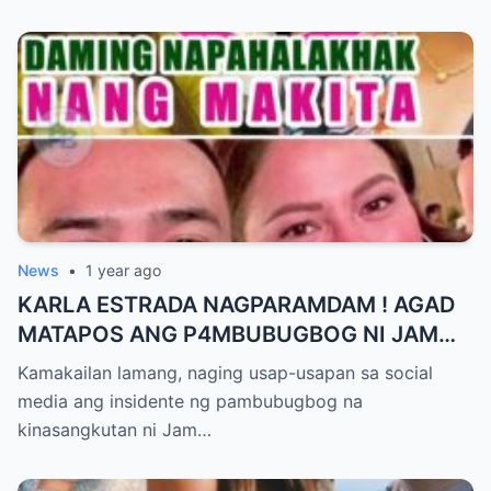
News
•
1 year ago
KARLA ESTRADA NAGPARAMDAM ! AGAD
MATAPOS ANG P4MBUBUGBOG NI JAM
IGNACIO KAY JELLIE AW
Kamakailan lamang, naging usap-usapan sa social
media ang insidente ng pambubugbog na
kinasangkutan ni Jam…