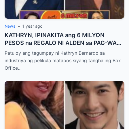
News
•
1 year ago
KATHRYN, IPINAKITA ang 6 MILYON
PESOS na REGALO NI ALDEN sa PAG-WAGI
SA BOX OFFICE QUEEN AWARD!
Patuloy ang tagumpay ni Kathryn Bernardo sa
industriya ng pelikula matapos siyang tanghaling Box
Office…