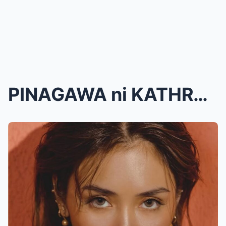
PINAGAWA ni KATHRYN sa BANSANG RUSSIA ang MILYON P...