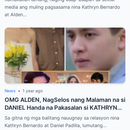
media ang muling pagsasama nina Kathryn Bernardo
at Alden…
News
•
1 year ago
OMG ALDEN, NagSelos nang Malaman na si
DANIEL Handa na Pakasalan si KATHRYN
Bumalik lang ito sa Kanya!
Sa gitna ng mga balitang nauugnay sa relasyon nina
Kathryn Bernardo at Daniel Padilla, lumutang…