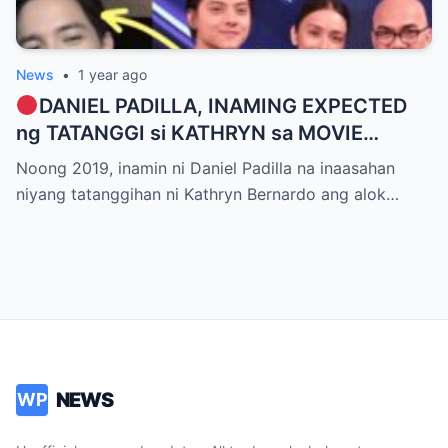
News
•
1 year ago
DANIEL PADILLA, INAMING EXPECTED
ng TATANGGI si KATHRYN sa MOVIE
OFFER dahil kay ALDEN RICHARDS
Noong 2019, inamin ni Daniel Padilla na inaasahan
niyang tatanggihan ni Kathryn Bernardo ang alok…
NEWS
WP