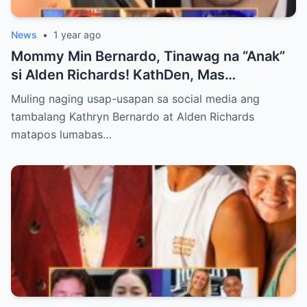
News
•
1 year ago
Mommy Min Bernardo, Tinawag na “Anak”
si Alden Richards! KathDen, Mas
Lumalakas ang Ugnayan?
Muling naging usap-usapan sa social media ang
tambalang Kathryn Bernardo at Alden Richards
matapos lumabas…