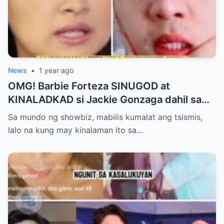
News
•
1 year ago
OMG! Barbie Forteza SINUGOD at
KINALADKAD si Jackie Gonzaga dahil sa
PANG AAGAW nito kay Jak Roberto
Sa mundo ng showbiz, mabilis kumalat ang tsismis,
lalo na kung may kinalaman ito sa…